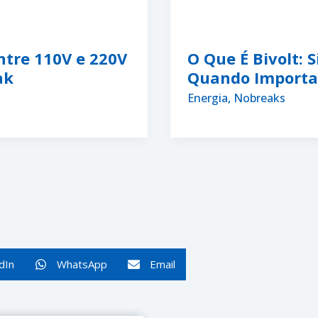
ntre 110V e 220V
O Que É Bivolt: 
ak
Quando Importa
Energia
,
Nobreaks
dIn
WhatsApp
Email