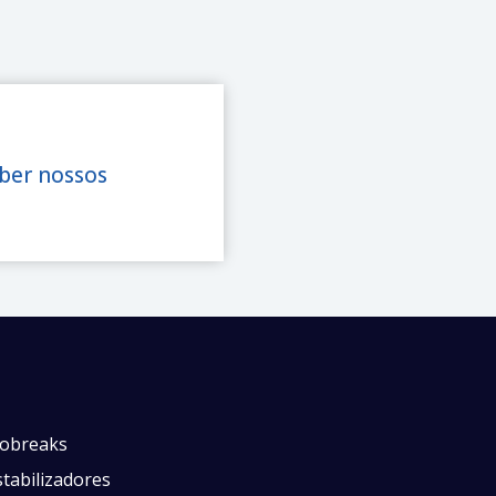
eber nossos
obreaks
tabilizadores