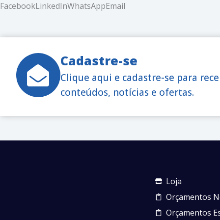
Facebook
LinkedIn
WhatsApp
Email
Cadastre-se
Clique aqui e cadastre-se para rec
conteúdos, notícias e ofertas.
Loja
Orçamentos N
Orçamentos Es