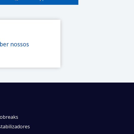
eber nossos
obreaks
tabilizadores