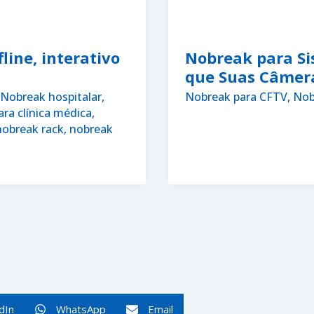
line, interativo
Nobreak para Si
que Suas Câmer
Nobreak hospitalar,
Nobreak para CFTV
,
Nob
ra clínica médica
,
nobreak rack
,
nobreak
dIn
WhatsApp
Email