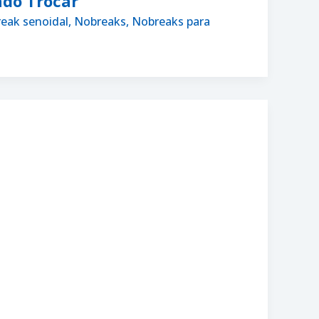
do Trocar
eak senoidal
,
Nobreaks
,
Nobreaks para