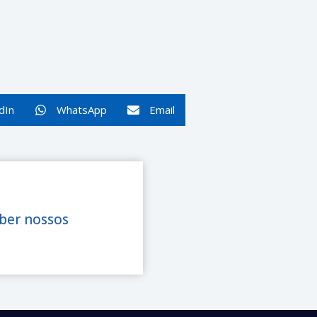
dIn
WhatsApp
Email
eber nossos