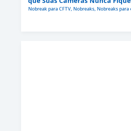
que Suas Câmeras Nunca Fiqu
Nobreak para CFTV
,
Nobreaks
,
Nobreaks para