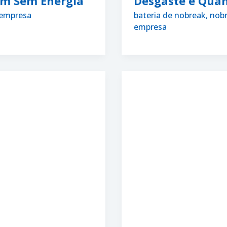
em Sem Energia
Desgaste e Quan
 empresa
bateria de nobreak
,
nobr
empresa